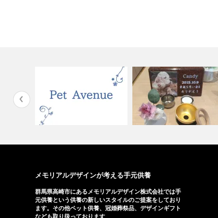
は
空
の
ま
ま
に
し
て
く
だ
さ
い。
メモリアルデザインが考える手元供養
群馬県高崎市にあるメモリアルデザイン株式会社では手
元供養という供養の新しいスタイルのご提案をしており
ます。その他ペット供養、冠婚葬祭品、デザインギフト
なども取り扱っております